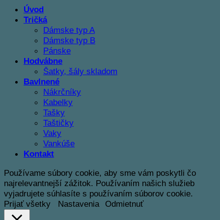
Úvod
Tričká
Dámske typ A
Dámske typ B
Pánske
Hodvábne
Šatky, šály skladom
Bavlnené
Nákrčníky
Kabelky
Tašky
Taštičky
Vaky
Vankúše
Kontakt
Používame súbory cookie, aby sme vám poskytli čo
najrelevantnejší zážitok. Používaním našich služieb
vyjadrujete súhlasíte s používaním súborov cookie.
Prijať všetky
Nastavenia
Odmietnuť