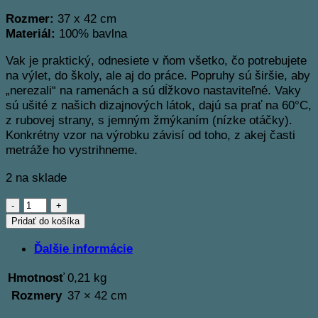
Rozmer:
37 x 42 cm
Materiál:
100% bavlna
Vak je praktický, odnesiete v ňom všetko, čo potrebujete
na výlet, do školy, ale aj do práce. Popruhy sú širšie, aby
„nerezali“ na ramenách a sú dĺžkovo nastaviteľné. Vaky
sú ušité z našich dizajnových látok, dajú sa prať na 60°C,
z rubovej strany, s jemným žmýkaním (nízke otáčky).
Konkrétny vzor na výrobku závisí od toho, z akej časti
metráže ho vystrihneme.
2 na sklade
množstvo
Bavlnený
Pridať do košíka
vak
Ďalšie informácie
14
Hmotnosť
0,21 kg
Rozmery
37 × 42 cm