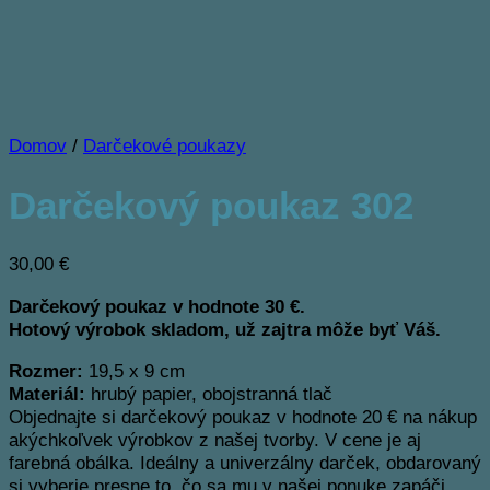
Domov
/
Darčekové poukazy
Darčekový poukaz 302
30,00
€
Darčekový poukaz v hodnote 30 €.
Hotový výrobok skladom, už zajtra môže byť Váš.
Rozmer:
19,5 x 9 cm
Materiál:
hrubý papier, obojstranná tlač
Objednajte si darčekový poukaz v hodnote 20 € na nákup
akýchkoľvek výrobkov z našej tvorby. V cene je aj
farebná obálka. Ideálny a univerzálny darček, obdarovaný
si vyberie presne to, čo sa mu v našej ponuke zapáči.