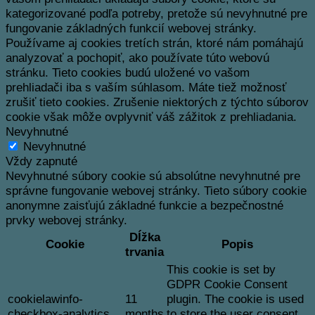
kategorizované podľa potreby, pretože sú nevyhnutné pre
fungovanie základných funkcií webovej stránky.
Používame aj cookies tretích strán, ktoré nám pomáhajú
analyzovať a pochopiť, ako používate túto webovú
stránku.
Tieto cookies budú uložené vo vašom
prehliadači iba s vaším súhlasom.
Máte tiež možnosť
zrušiť tieto cookies.
Zrušenie niektorých z týchto súborov
cookie však môže ovplyvniť váš zážitok z prehliadania.
Nevyhnutné
Nevyhnutné
Vždy zapnuté
Nevyhnutné súbory cookie sú absolútne nevyhnutné pre
správne fungovanie webovej stránky. Tieto súbory cookie
anonymne zaisťujú základné funkcie a bezpečnostné
prvky webovej stránky.
Dĺžka
Cookie
Popis
trvania
This cookie is set by
GDPR Cookie Consent
cookielawinfo-
11
plugin. The cookie is used
checkbox-analytics
months
to store the user consent