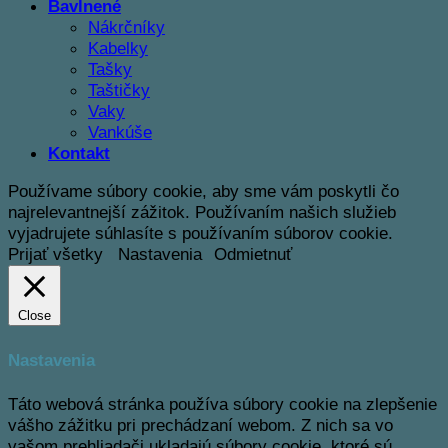
Bavlnené
Nákrčníky
Kabelky
Tašky
Taštičky
Vaky
Vankúše
Kontakt
Používame súbory cookie, aby sme vám poskytli čo
najrelevantnejší zážitok. Používaním našich služieb
vyjadrujete súhlasíte s používaním súborov cookie.
Prijať všetky
Nastavenia
Odmietnuť
Close
Nastavenia
Táto webová stránka používa súbory cookie na zlepšenie
vášho zážitku pri prechádzaní webom.
Z nich sa vo
vašom prehliadači ukladajú súbory cookie, ktoré sú