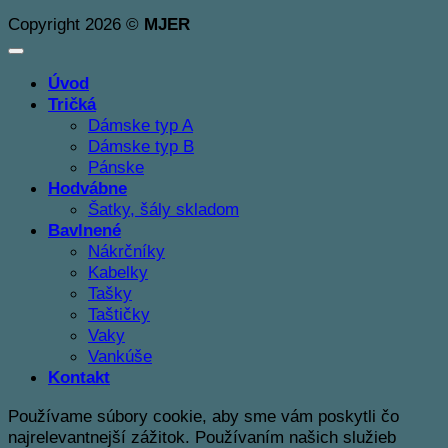
Copyright 2026 ©
MJER
Úvod
Tričká
Dámske typ A
Dámske typ B
Pánske
Hodvábne
Šatky, šály skladom
Bavlnené
Nákrčníky
Kabelky
Tašky
Taštičky
Vaky
Vankúše
Kontakt
Používame súbory cookie, aby sme vám poskytli čo
najrelevantnejší zážitok. Používaním našich služieb