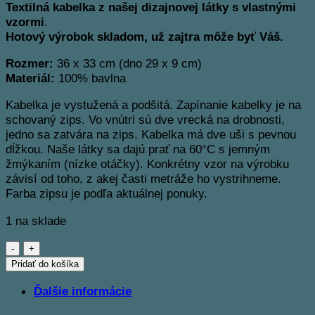
Textilná kabelka z našej dizajnovej látky s vlastnými
vzormi
.
Hotový výrobok skladom, už zajtra môže byť Váš.
Rozmer:
36 x 33 cm (dno 29 x 9 cm)
Materiál:
100% bavlna
Kabelka je vystužená a podšitá. Zapínanie kabelky je na
schovaný zips. Vo vnútri sú dve vrecká na drobnosti,
jedno sa zatvára na zips. Kabelka má dve uši s pevnou
dĺžkou. Naše látky sa dajú prať na 60°C s jemným
žmýkaním (nízke otáčky). Konkrétny vzor na výrobku
závisí od toho, z akej časti metráže ho vystrihneme.
Farba zipsu je podľa aktuálnej ponuky.
1 na sklade
množstvo
Textilná
Pridať do košíka
kabelka
Ďalšie informácie
4D