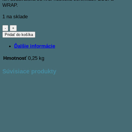
WRAP.
1 na sklade
množstvo
Veľkosť
Pridať do košíka
M
Ďalšie informácie
-
"Lalala"
Hmotnosť
0,25 kg
Súvisiace produkty