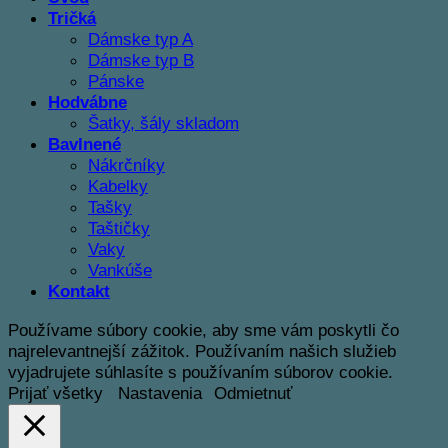
Tričká
Dámske typ A
Dámske typ B
Pánske
Hodvábne
Šatky, šály skladom
Bavlnené
Nákrčníky
Kabelky
Tašky
Taštičky
Vaky
Vankúše
Kontakt
Používame súbory cookie, aby sme vám poskytli čo
najrelevantnejší zážitok. Používaním našich služieb
vyjadrujete súhlasíte s používaním súborov cookie.
Prijať všetky
Nastavenia
Odmietnuť