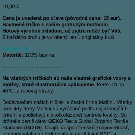
10,00
€
Cena je uvedená po zľave (pôvodná cena: 15 eur).
Bavlnené tričko s naším grafickým motívom.
Hotový výrobok skladom, už zajtra môže byť Váš.
Z každého druhu je vyrobený len 1 originálny kus!
Veľkosť: M
Materiál:
100% bavlna
……………………………..
Na všetkých tričkách sú naše vlastné grafické vzory a
motívy, ktoré vlastnoručne aplikujeme.
Perte ich na
40°C, z rubovej strany.
Dodávateľom našich tričiek je česká firma Malfini. Všetky
produkty firmy Malfini sú vyrábané podľa najprísnejších
kritérií a podliehajú niekoľkofázovej kontrole kvality. Sú
držitelia certifikátov
OEKO Tex
a Global Organic Textile
Standard (
GOTS
). Dbajú na spoločenskú zodpovednosť,
ich dodávatelia sú hrdí nositelia certifikácií BSCI a