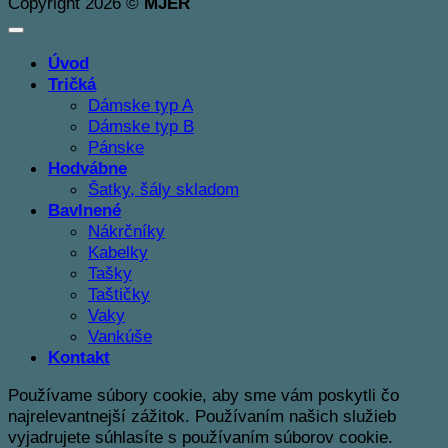
Copyright 2026 ©
MJER
Úvod
Tričká
Dámske typ A
Dámske typ B
Pánske
Hodvábne
Šatky, šály skladom
Bavlnené
Nákrčníky
Kabelky
Tašky
Taštičky
Vaky
Vankúše
Kontakt
Používame súbory cookie, aby sme vám poskytli čo
najrelevantnejší zážitok. Používaním našich služieb
vyjadrujete súhlasíte s používaním súborov cookie.