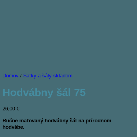
Domov
/
Šatky a šály skladom
Hodvábny šál 75
26,00
€
Ručne maľovaný hodvábny šál na prírodnom
hodvábe.