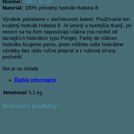
Rozmer:
180 x 45 cm
Materiál:
100% prírodný hodváb Habotai 8
Výrobok posielame v darčekovom balení. Používame len
kvalitný hodváb Habotai 8. Je jemný a hustejšie tkaný, pri
nosení sa na ňom neposúvajú vlákna (na rozdiel od
lacnejších hodvábov typu Ponge). Farby do vlákien
hodvábu fixujeme parou, preto môžete naše hodvábne
výrobky bez obáv ručne preprať a z rubovej strany
prežehliť.
Nie je na sklade
Ďalšie informácie
Hmotnosť
0,1 kg
Súvisiace produkty