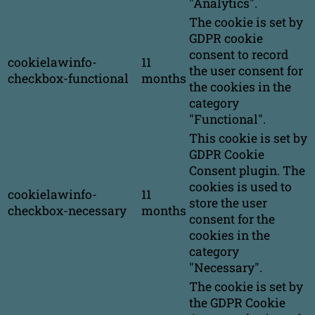
"Analytics".
The cookie is set by
GDPR cookie
consent to record
cookielawinfo-
11
the user consent for
checkbox-functional
months
the cookies in the
category
"Functional".
This cookie is set by
GDPR Cookie
Consent plugin. The
cookies is used to
cookielawinfo-
11
store the user
checkbox-necessary
months
consent for the
cookies in the
category
"Necessary".
The cookie is set by
the GDPR Cookie