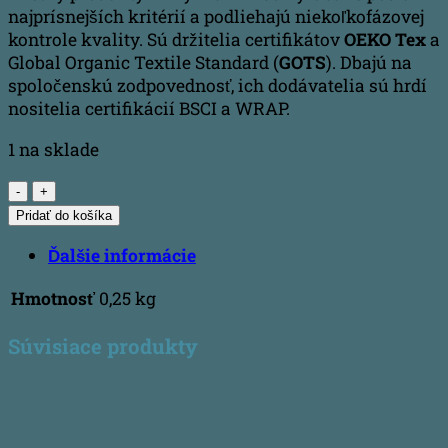
najprísnejších kritérií a podliehajú niekoľkofázovej
kontrole kvality. Sú držitelia certifikátov
OEKO Tex
a
Global Organic Textile Standard (
GOTS
). Dbajú na
spoločenskú zodpovednosť, ich dodávatelia sú hrdí
nositelia certifikácií BSCI a WRAP.
1 na sklade
množstvo
Veľkosť
Pridať do košíka
M
Ďalšie informácie
-
"Líštička"
Hmotnosť
0,25 kg
Súvisiace produkty