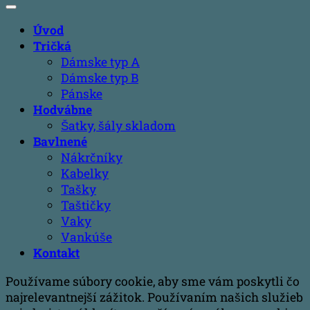
Úvod
Tričká
Dámske typ A
Dámske typ B
Pánske
Hodvábne
Šatky, šály skladom
Bavlnené
Nákrčníky
Kabelky
Tašky
Taštičky
Vaky
Vankúše
Kontakt
Používame súbory cookie, aby sme vám poskytli čo
najrelevantnejší zážitok. Používaním našich služieb