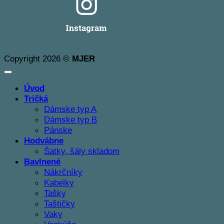
Copyright 2026 ©
MJER
Úvod
Tričká
Dámske typ A
Dámske typ B
Pánske
Hodvábne
Šatky, šály skladom
Bavlnené
Nákrčníky
Kabelky
Tašky
Taštičky
Vaky