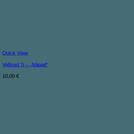
Quick View
Veľkosť S – „Nápad“
10,00
€