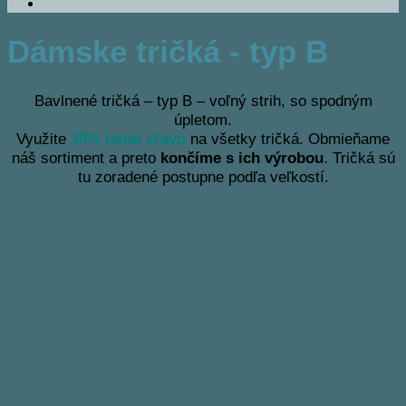
Dámske tričká - typ B
Bavlnené tričká – typ B – voľný strih, so spodným
úpletom.
Využite
30% letnú zľavu
na všetky tričká. Obmieňame
náš sortiment a preto
končíme s ich výrobou
. Tričká sú
tu zoradené postupne podľa veľkostí.