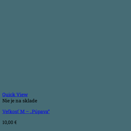
Quick View
Nie je na sklade
Veľkosť M – „Púpava“
10,00
€