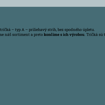
ričká – typ A – priliehavý strih, bez spodného úpletu.
me náš sortiment a preto
končíme s ich výrobou
. Tričká sú