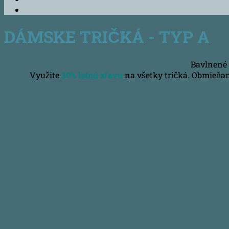
DÁMSKE TRIČKÁ - TYP A
Bavlnené t
Využite
30% letnú zľavu
na všetky tričká. Obmieňa