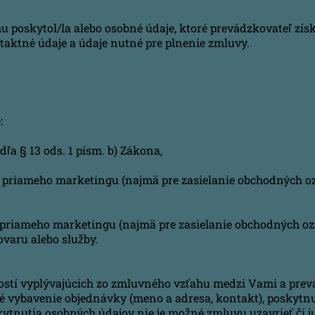
u poskytol/la alebo osobné údaje, ktoré prevádzkovateľ zís
taktné údaje a údaje nutné pre plnenie zmluvy.
:
a § 13 ods. 1 písm. b) Zákona,
priameho marketingu (najmä pre zasielanie obchodných ozn
 priameho marketingu (najmä pre zasielanie obchodných ozn
ovaru alebo služby.
ostí vyplývajúcich zo zmluvného vzťahu medzi Vami a prev
é vybavenie objednávky (meno a adresa, kontakt), poskytn
ytnutia osobných údajov nie je možné zmluvu uzavrieť či ju