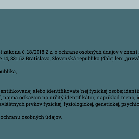
zákona č. 18/2018 Z.z. o ochrane osobných údajov v znení n
4, 831 52 Bratislava, Slovenská republika (ďalej len: „
prev
publika,
tifikovanej alebo identifikovateľnej fyzickej osobe; identi
 najmä odkazom na určitý identifikátor, napríklad meno, ide
vláštnych prvkov fyzickej, fyziologickej, genetickej, psychi
ochranu osobných údajov.