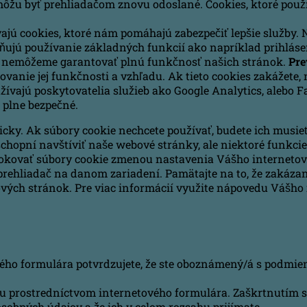
j môžu byť prehliadačom znovu odoslané. Cookies, ktoré pou
ívajú cookies, ktoré nám pomáhajú zabezpečiť lepšie služb
ujú používanie základných funkcií ako napríklad prihlásen
e, nemôžeme garantovať plnú funkčnosť našich stránok.
Pre
ovanie jej funkčnosti a vzhľadu. Ak tieto cookies zakážet
žívajú poskytovatelia služieb ako Google Analytics, alebo F
 plne bezpečné.
cky. Ak súbory cookie nechcete používať, budete ich musieť
schopní navštíviť naše webové stránky, ale niektoré funkci
 blokovať súbory cookie zmenou nastavenia Vášho interneto
 prehliadač na danom zariadení. Pamätajte na to, že zakáz
ých stránok. Pre viac informácií využite nápovedu Vášho 
ho formulára potvrdzujete, že ste oboznámený/á s podmien
 prostredníctvom internetového formulára. Zaškrtnutím sú
ných údajov a že ich v celom rozsahu prijímate.