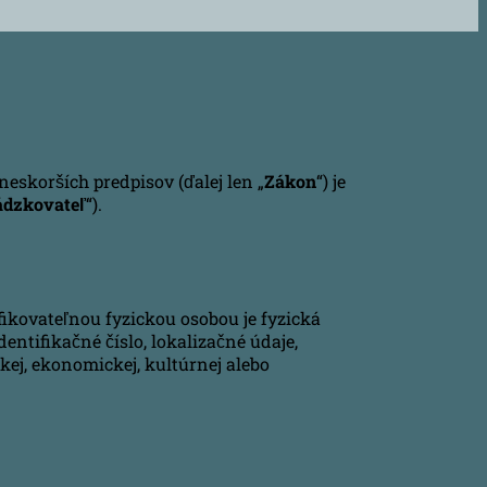
eskorších predpisov (ďalej len „
Zákon
“) je
ádzkovateľ
“).
fikovateľnou fyzickou osobou je fyzická
ntifikačné číslo, lokalizačné údaje,
ckej, ekonomickej, kultúrnej alebo