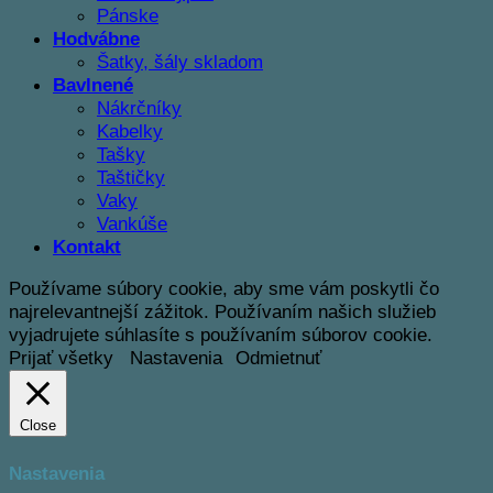
Pánske
Hodvábne
Šatky, šály skladom
Bavlnené
Nákrčníky
Kabelky
Tašky
Taštičky
Vaky
Vankúše
Kontakt
Používame súbory cookie, aby sme vám poskytli čo
najrelevantnejší zážitok. Používaním našich služieb
vyjadrujete súhlasíte s používaním súborov cookie.
Prijať všetky
Nastavenia
Odmietnuť
Close
Nastavenia