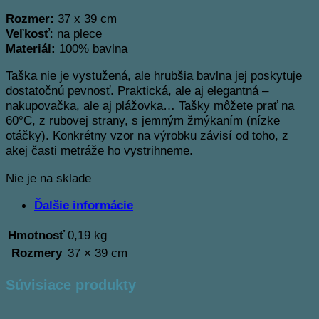
Rozmer:
37 x 39 cm
Veľkosť
: na plece
Materiál:
100% bavlna
Taška nie je vystužená, ale hrubšia bavlna jej poskytuje
dostatočnú pevnosť. Praktická, ale aj elegantná –
nakupovačka, ale aj plážovka… Tašky môžete prať na
60°C, z rubovej strany, s jemným žmýkaním (nízke
otáčky). Konkrétny vzor na výrobku závisí od toho, z
akej časti metráže ho vystrihneme.
Nie je na sklade
Ďalšie informácie
Hmotnosť
0,19 kg
Rozmery
37 × 39 cm
Súvisiace produkty